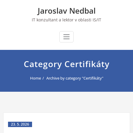
Skip
Jaroslav Nedbal
to
content
IT konzultant a lektor v oblasti IS/IT
Category Certifikáty
Home
Archive by category "Certifikáty"
23. 5. 2026