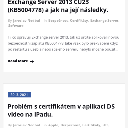
Exchange Server 2013 CU23
(KB5004778) a jak na její následky.
By
Jaroslav Nedbal
in
Bezpečnost
,
Certifikáty
,
Exchange Server
,
Software
Ti, co spravují Exchange server 2013, tak už určitě aplikovali novou
bezpečnostní záplatu KB5004778. Jaké však bylo překvapení když
po restartu služeb a nebo i celého serveru nebylo možné použít…
Read More
30. 3. 2021
Problém s certifikátem v aplikaci DS
video na iPadu.
By
Jaroslav Nedbal
in
Apple
,
Bezpečnost
,
Certifikáty
,
iOS
,