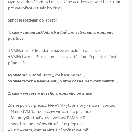
Nyní si v adresáři Virtual PC založíme Windows PowerShell Skript
pro vytvoření virtuálního disku
Skript je rozdělen do 4 částí:
1.
část – zadání základních údajů pro vytvoření virtuálního
počítače
# VMName = Zde zadáme název virtuálního počítače
# VMNetwork = Zde zadáme název virtálního přepínače (síťové
připojení)
$VMName = Read-Host „VM host name: „
$VMNetwork = Read-Host „Name of the network switch: „
2. část – vytvoření nového virtuálního počítače
Zde se pomocí příkazu New-VM vytvoří nový virtuální počítač
– Name $VMName – název virtuálního počítače
– MemoryStartupBytes – velikost RAM v MB
– SwitchName – název virtuálního přepínače
– Path – cesta, kam se virtuální počítač vytvoří