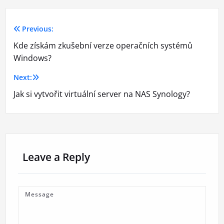
Previous:
Navigace
Kde získám zkušební verze operačních systémů
pro
Windows?
příspěvek
Next:
Jak si vytvořit virtuální server na NAS Synology?
Leave a Reply