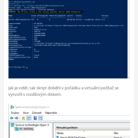
Jak je vidět, tak skript doběhl v pořádku a virtuální počítač se
vytvořil s rozdílovým diskem.