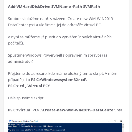
Add-VMHardDiskDrive $VMName -Path $VMPath
Soubor si uložíme např. s názvem Create-new-WM-WIN2019-
DataCenter.ps1 a uložíme si jej do adresáře Virtual PC.
A nyní se můžeme již pustit do vytváření nových virtuálních
počítačů.
Spustíme Windows PowerShell s oprávněním správce (as
administrator)
Přejdeme do adresáře, kde máme uložený tento skript. V mém
případě je to
PS C:\Windows\system32> cd\
PS C:> cd ‚.\Virtual PC\‘
Dále spustíme skript.
PS C:\Virtual PC> .\Create-new-WM-WIN2019-DataCenter.ps1