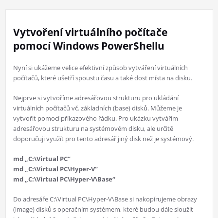
Vytvoření virtuálního počítače
pomocí Windows PowerShellu
Nyní si ukážeme velice efektivní způsob vytváření virtuálních
počítačů, které ušetří spoustu času a také dost místa na disku.
Nejprve si vytvoříme adresářovou strukturu pro ukládání
virtuálních počítačů vč. základních (base) disků. Můžeme je
vytvořit pomocí příkazového řádku. Pro ukázku vytvářím
adresářovou strukturu na systémovém disku, ale určitě
doporučuji využít pro tento adresář jiný disk než je systémový.
md „C:\Virtual PC“
md „C:\Virtual PC\Hyper-V“
md „C:\Virtual PC\Hyper-V\Base“
Do adresáře C:\Virtual PC\Hyper-V\Base si nakopírujeme obrazy
(image) disků s operačním systémem, které budou dále sloužit