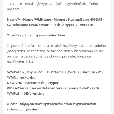
– Verbose – detailnější výpis v průběhu vytváření virtuálního
počítače
New-VM –Name $VMName –MemoryStartupBytes 4096MB -
SwitchName $VMNetwork -Path ‚.\Hyper-V‘ -Verbose
3. část – vytvoření systémového disku
Za pomocí této části skriptu se založí rozdílový disk od základního
(base) disku. To znamená, že základní disk bude využíván pouze
pro čtení a veškeré změny se budou provádět pouze na
rozdílovém disku.
$VMPath = ‚.\Hyper-V\‘ + $VMName + ‚\Virtual Hard Disks\‘ +
$VMName + ‚.vhd‘
New-VHD –ParentPath ‚.\Hyper-
V\Base\Server_serverdatacentereval_en-us_1.vhd‘ –Path
$VMPath -Differencing
4. část – připojení nově vytvořeného disku k vytvořenému
virtuálnímu počítači