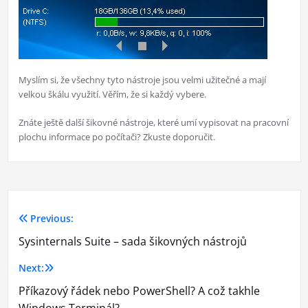
Myslím si, že všechny tyto nástroje jsou velmi užitečné a mají
velkou škálu využití. Věřím, že si každý vybere.
Znáte ještě další šikovné nástroje, které umí vypisovat na pracovní
plochu informace po počítači? Zkuste doporučit.
Previous:
Navigace
Sysinternals Suite – sada šikovných nástrojů
pro
Next:
příspěvek
Příkazový řádek nebo PowerShell? A což takhle