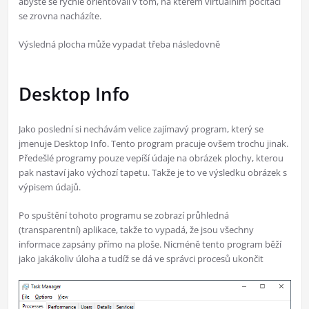
abyste se rychle orientovali v tom, na kterém virtuálním počítači
se zrovna nacházíte.
Výsledná plocha může vypadat třeba následovně
Desktop Info
Jako poslední si nechávám velice zajímavý program, který se
jmenuje Desktop Info. Tento program pracuje ovšem trochu jinak.
Předešlé programy pouze vepíší údaje na obrázek plochy, kterou
pak nastaví jako výchozí tapetu. Takže je to ve výsledku obrázek s
výpisem údajů.
Po spuštění tohoto programu se zobrazí průhledná
(transparentní) aplikace, takže to vypadá, že jsou všechny
informace zapsány přímo na ploše. Nicméně tento program běží
jako jakákoliv úloha a tudíž se dá ve správci procesů ukončit