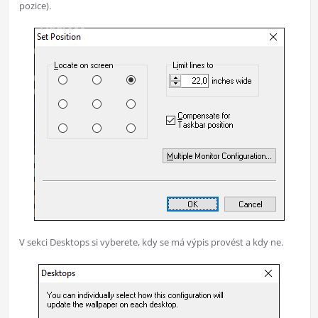
pozice).
V sekci Desktops si vyberete, kdy se má výpis provést a kdy ne.