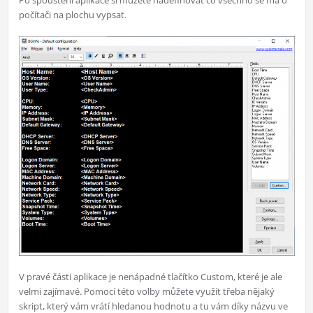
Po spouštění aplikace si můžete nadefinovat co všechno se má o
počítači na plochu vypsat.
V pravé části aplikace je nenápadné tlačítko Custom, které je ale
velmi zajímavé. Pomocí této volby můžete využít třeba nějaký
skript, který vám vrátí hledanou hodnotu a tu vám díky názvu ve