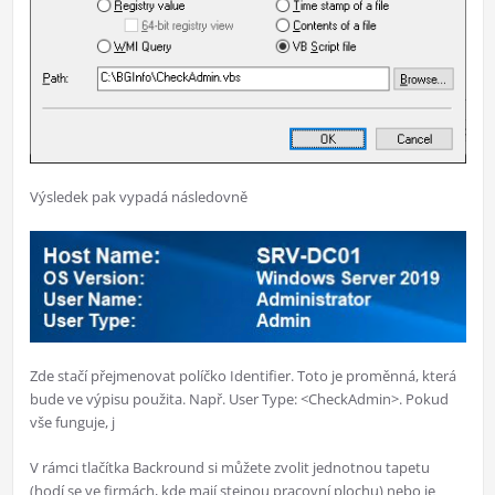
Výsledek pak vypadá následovně
Zde stačí přejmenovat políčko Identifier. Toto je proměnná, která
bude ve výpisu použita. Např. User Type: <CheckAdmin>. Pokud
vše funguje, j
V rámci tlačítka Backround si můžete zvolit jednotnou tapetu
(hodí se ve firmách, kde mají stejnou pracovní plochu) nebo je