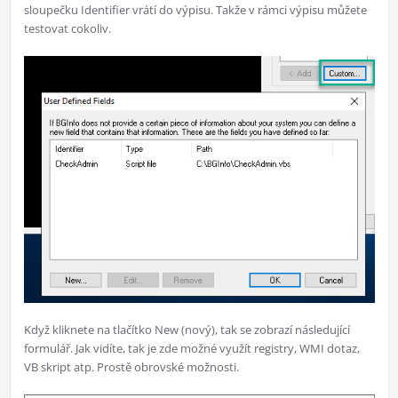
sloupečku Identifier vrátí do výpisu. Takže v rámci výpisu můžete
testovat cokoliv.
Když kliknete na tlačítko New (nový), tak se zobrazí následující
formulář. Jak vidíte, tak je zde možné využít registry, WMI dotaz,
VB skript atp. Prostě obrovské možnosti.