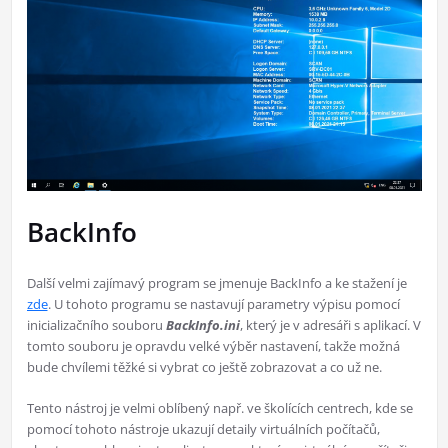
BackInfo
Další velmi zajímavý program se jmenuje BackInfo a ke stažení je
zde
. U tohoto programu se nastavují parametry výpisu pomocí
inicializačního souboru
BackInfo.ini
, který je v adresáři s aplikací. V
tomto souboru je opravdu velké výběr nastavení, takže možná
bude chvílemi těžké si vybrat co ještě zobrazovat a co už ne.
Tento nástroj je velmi oblíbený např. ve školících centrech, kde se
pomocí tohoto nástroje ukazují detaily virtuálních počítačů,