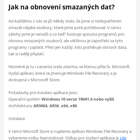
Jak na obnovení smazaných dat?
Asi každému z nás se již někdy stalo, že jsme si nedopatřením
smazali nějaké soubory, které jsme poté potřebovali. V rámci
zálohy jsme je nenašli a co teď? Existuje spousta programů pro
obnovu smazaných souborů, ale většinou je zapotřebí za tyto
programy i zaplatit. Přeci jen každý, kdo potřebuje obnovit data,
tak si raději připlatí.
Nicméně je tu i varianta zcela zdarma, se kterou přila fa. Microsoft.
Vydal aplikaci, která se jmenuje Windows File Recovery a je
dostupná v Microsoft Store.
Požadavky pro instalaci aplikace jsou:
Operační systém:
Windows 10 verze 19041.0 nebo vyšší
Architektura:
ARM64, ARM, x64, x86
Instalace
V rámci Microsft Store si najdeme aplikaci Windows File Recovery a
vybereme volbu Nainstalovat. Odkaz pro stažení aplikace je
zde
.