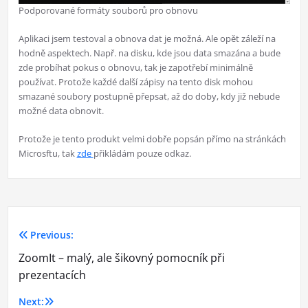
Podporované formáty souborů pro obnovu
Aplikaci jsem testoval a obnova dat je možná. Ale opět záleží na
hodně aspektech. Např. na disku, kde jsou data smazána a bude
zde probíhat pokus o obnovu, tak je zapotřebí minimálně
používat. Protože každé další zápisy na tento disk mohou
smazané soubory postupně přepsat, až do doby, kdy již nebude
možné data obnovit.
Protože je tento produkt velmi dobře popsán přímo na stránkách
Microsftu, tak
zde
přikládám pouze odkaz.
Previous:
Navigace
ZoomIt – malý, ale šikovný pomocník při
pro
prezentacích
příspěvek
Next: