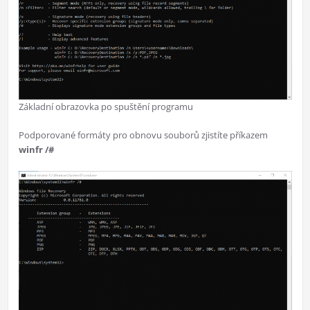
Základní obrazovka po spuštění programu
Podporované formáty pro obnovu souborů zjistíte příkazem
winfr /#