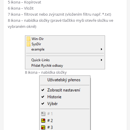
5 ikona – Kopírovat
6 ikona – Vložit
7 ikona – filtrovat nebo zvýraznit (vložením filtru např. *.txt)
8 ikona – nabídka složky (pravé tlačítko myši otevře složku ve
vybraném okně)
8 ikona – nabídka složky