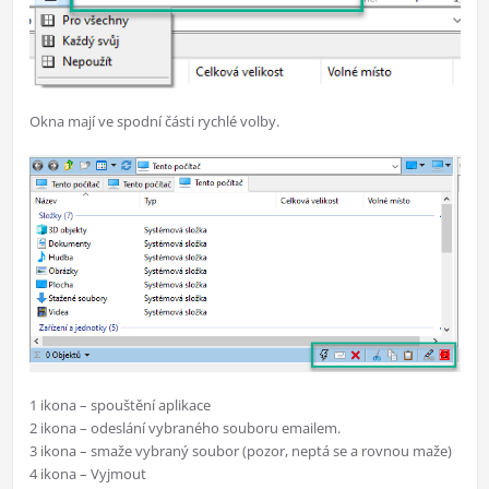
Okna mají ve spodní části rychlé volby.
1 ikona – spouštění aplikace
2 ikona – odeslání vybraného souboru emailem.
3 ikona – smaže vybraný soubor (pozor, neptá se a rovnou maže)
4 ikona – Vyjmout