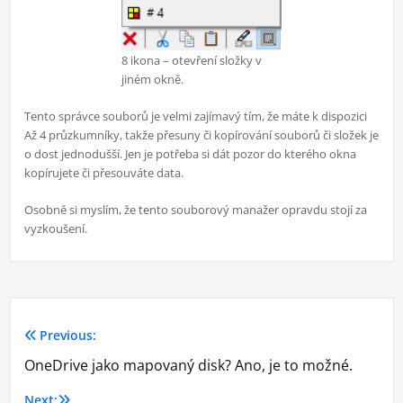
8 ikona – otevření složky v
jiném okně.
Tento správce souborů je velmi zajímavý tím, že máte k dispozici
Až 4 průzkumníky, takže přesuny či kopírování souborů či složek je
o dost jednodušší. Jen je potřeba si dát pozor do kterého okna
kopírujete či přesouváte data.
Osobně si myslím, že tento souborový manažer opravdu stojí za
vyzkoušení.
Previous:
Navigace
OneDrive jako mapovaný disk? Ano, je to možné.
pro
Next: