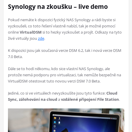
Synology na zkoušku – live demo
Pokud nemáte k dispozici fyzický NAS Synology a rádi byste si
vyzkoušeli, co toto řešení vlastně nabízí, tak je možné pomocí
online
VirtualDSM
si to hezky vyzkoušet a projít. Odkazy na tyto
živé virtuály jsou
zde
.
K dispozici jsou jak současná verze DSM 6.2, tak i nová verze DSM
7.0 Beta.
Dále se to hodí někomu, kdo sice vlastní NAS Synology, ale
protože nemá podporu pro virtualizaci, tak nemůže bezpečně na
VirtualDSM otestovat tuto novou verzi DSM 7.0 Beta.
Jediné, co si ve virtuálech nevyzkoušíte jsou tyto funkce:
Cloud
Sync, zálohování na cloud
a
vzdálené připojení File Station
.