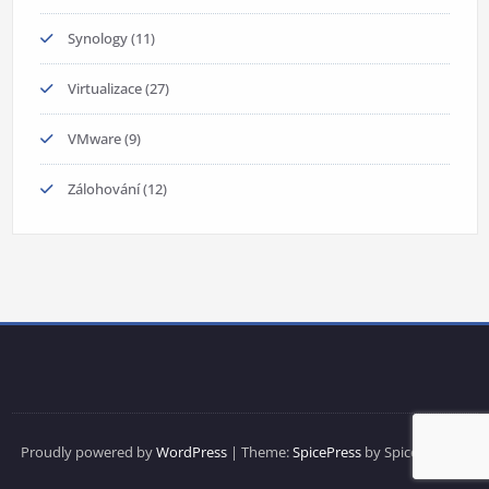
Synology
(11)
Virtualizace
(27)
VMware
(9)
Zálohování
(12)
Proudly powered by
WordPress
| Theme:
SpicePress
by SpiceThemes