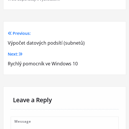
Previous:
Navigace
Výpočet datových podsítí (subnetů)
pro
Next:
příspěvek
Rychlý pomocník ve Windows 10
Leave a Reply