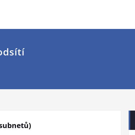
dsítí
(subnetů)