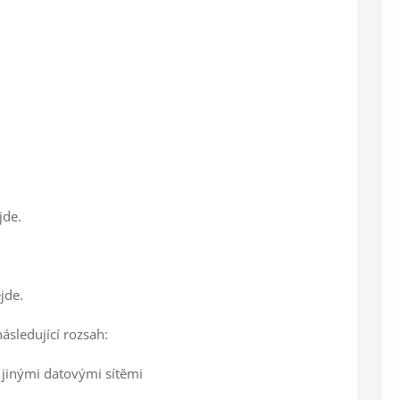
jde.
jde.
následující rozsah:
 jinými datovými sítěmi