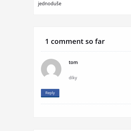
pro
jednoduše
příspěvek
1 comment so far
tom
díky
Reply