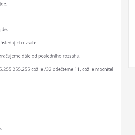
jde.
jde.
následující rozsah:
okračujeme dále od posledního rozsahu.
5.255.255.255 což je /32 odečteme 11, což je mocnitel
.