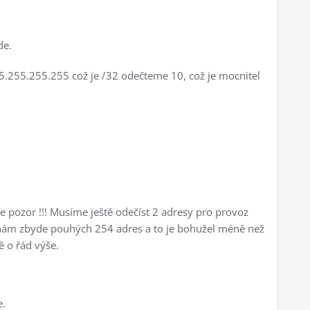
de.
5.255.255.255 což je /32 odečteme 10, což je mocnitel
e pozor !!! Musíme ještě odečíst 2 adresy pro provoz
 nám zbyde pouhých 254 adres a to je bohužel méně než
 o řád výše.
e.