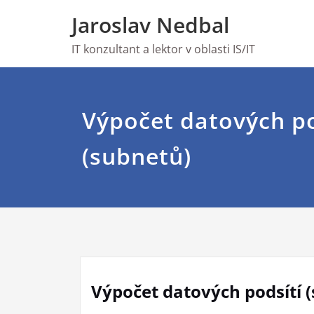
Skip
Jaroslav Nedbal
to
content
IT konzultant a lektor v oblasti IS/IT
Výpočet datových po
(subnetů)
Výpočet datových podsítí 