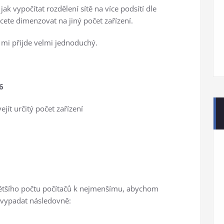
k vypočítat rozdělení sítě na více podsítí dle
ete dimenzovat na jiný počet zařízení.
 mi přijde velmi jednoduchý.
6
jít určitý počet zařízení
většího počtu počítačů k nejmenšímu, abychom
 vypadat následovně: