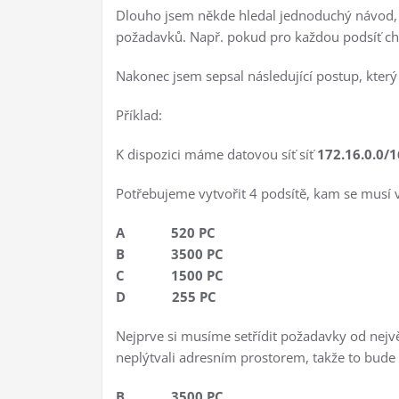
Dlouho jsem někde hledal jednoduchý návod, ja
požadavků. Např. pokud pro každou podsíť chc
Nakonec jsem sepsal následující postup, který
Příklad:
K dispozici máme datovou síť síť
172.16.0.0/1
Potřebujeme vytvořit 4 podsítě, kam se musí ve
A 520 PC
B 3500 PC
C 1500 PC
D 255 PC
Nejprve si musíme setřídit požadavky od nej
neplýtvali adresním prostorem, takže to bude
B 3500 PC