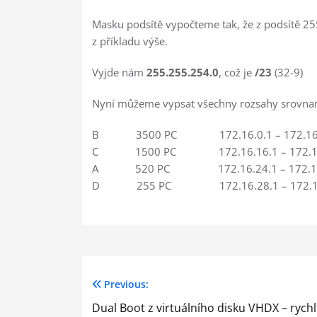
Masku podsítě vypočteme tak, že z podsítě 25
z příkladu výše.
Vyjde nám
255.255.254.0
, což je
/23
(32-9)
Nyní můžeme vypsat všechny rozsahy srovnané
B 3500 PC 172.16.0.1 – 172.16.1
C 1500 PC 172.16.16.1 – 172.16.
A 520 PC 172.16.24.1 – 172.16.
D 255 PC 172.16.28.1 – 172.16.
Previous:
Navigace
Dual Boot z virtuálního disku VHDX – rychl